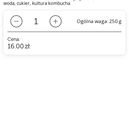
woda, cukier, kultura kombucha.
Ogólna waga:
250
g
Cena:
16.00
zł