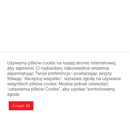
Używamy plików cookie na naszej stronie internetowej,
aby zapewnić Ci najbardziej odpowiednie wrażenia,
zapamiętując Twoje preferencje i powtarzając wizyty.
Klikając "Akceptuj wszystko", wyrażasz zgodę na używanie
wszystkich plików cookie. Możesz jednak odwiedzić
"ustawienia plików Cookie", aby uzyskać kontrolowaną
Szanowni Klienci, z powodu problemów
zgodę.
technicznych restauracja chwilowo nie przyjmuje
zamówień. Przepraszamy za niedogodności i
Accept All
dziękujemy za wyrozumiałość.