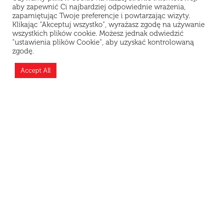
aby zapewnić Ci najbardziej odpowiednie wrażenia,
zapamiętując Twoje preferencje i powtarzając wizyty.
Klikając "Akceptuj wszystko", wyrażasz zgodę na używanie
wszystkich plików cookie. Możesz jednak odwiedzić
"ustawienia plików Cookie", aby uzyskać kontrolowaną
Szanowni Klienci, z powodu problemów
zgodę.
technicznych restauracja chwilowo nie przyjmuje
zamówień. Przepraszamy za niedogodności i
Accept All
dziękujemy za wyrozumiałość.
PROSUSHI PL Sp. z O.O.
NIP 6772500757
REGON 526720106
KRS 0001064800