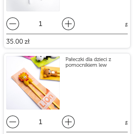
g
35.00
zł
Pałeczki dla dzieci z
pomocnikiem lew
g