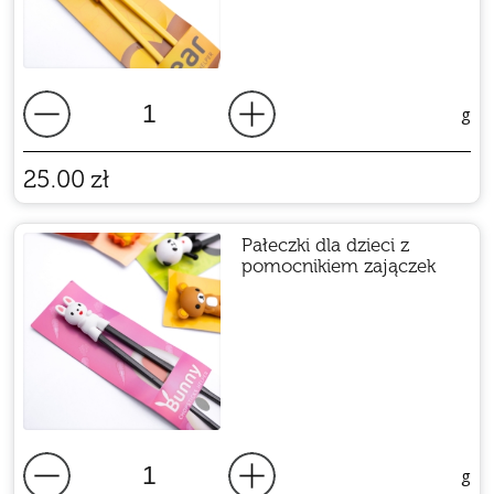
g
25.00
zł
Pałeczki dla dzieci z
pomocnikiem zajączek
g