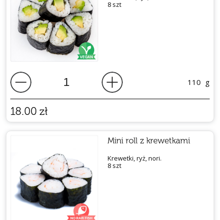
8 szt
110
g
18.00
zł
Mini roll z krewetkami
Krewetki, ryż, nori.
8 szt