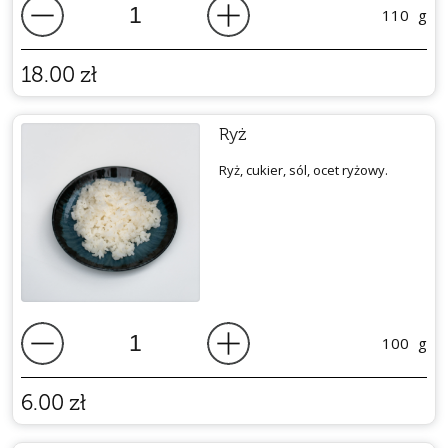
110
g
18.00
zł
Ryż
Ryż, cukier, sól, ocet ryżowy.
100
g
6.00
zł