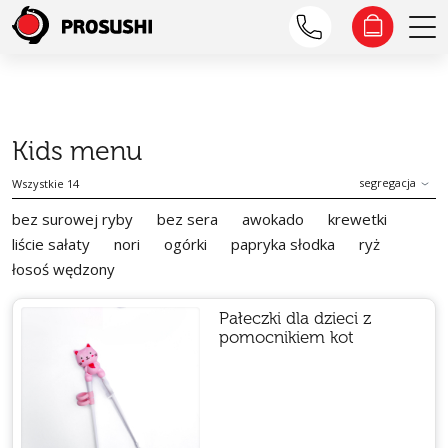
Kids menu
segregacja
Wszystkie 14
bez surowej ryby
bez sera
awokado
krewetki
liście sałaty
nori
ogórki
papryka słodka
ryż
łosoś wędzony
Pałeczki dla dzieci z
pomocnikiem kot