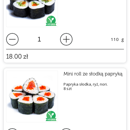
110
g
18.00
zł
Mini roll ze słodką papryką
Papryka słodka, ryż, nori.
8 szt