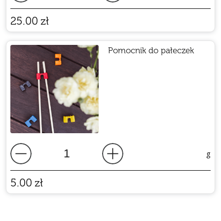
25.00
zł
Pomocnik do pałeczek
g
5.00
zł