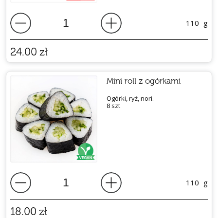
110
g
24.00
zł
Mini roll z ogórkami
Ogórki, ryż, nori.
8 szt
110
g
18.00
zł