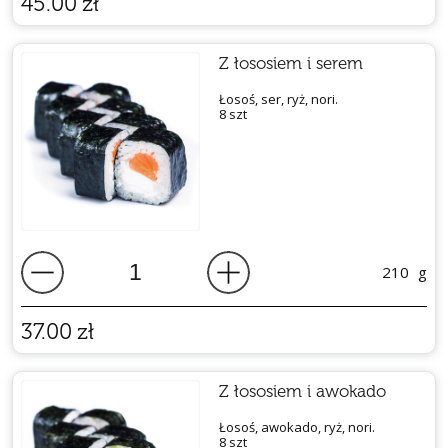
45.00
zł
Z łososiem i serem
Łosoś, ser, ryż, nori.
8 szt
210
g
37.00
zł
Z łososiem i awokado
Łosoś, awokado, ryż, nori.
8 szt