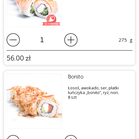
275
g
56.00
zł
Bonito
Łosoś, awokado, ser, płatki
tuńczyka „bonito”, ryż, nori.
8 szt