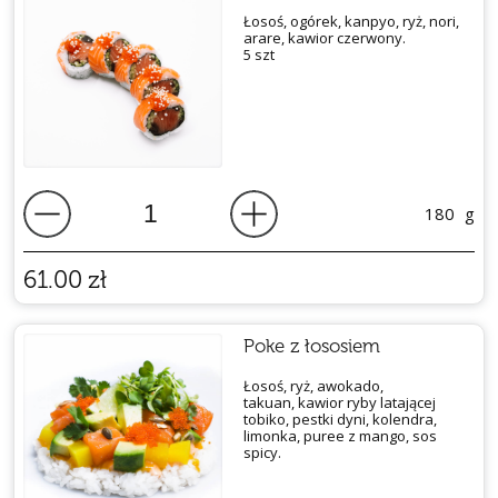
Łosoś, ogórek, kanpyo, ryż, nori,
arare, kawior czerwony.
5 szt
180
g
61.00
zł
Poke z łososiem
Łosoś, ryż, awokado,
takuan,
kawior ryby latającej
tobiko,
pestki dyni, kolendra,
limonka,
puree z mango, sos
spicy.