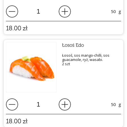
50
g
18.00
zł
Łosoś Edo
Łosoś, sos mango-chilli, sos
guacamole, ryż, wasabi.
2 szt
50
g
18.00
zł