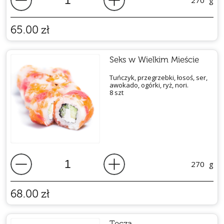
270
g
65.00
zł
Seks w Wielkim Mieście
Tuńczyk, przegrzebki, łosoś, ser,
awokado, ogórki, ryż, nori.
8 szt
270
g
68.00
zł
Tęcza