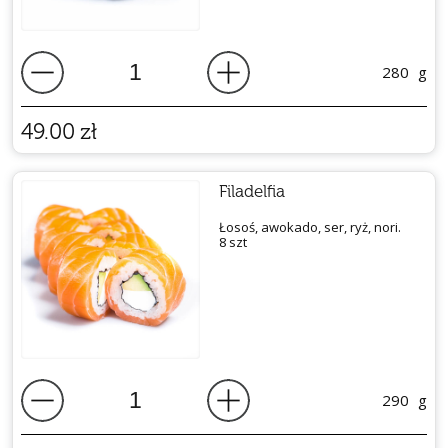
280
g
49.00
zł
Filadelfia
Łosoś, awokado, ser, ryż, nori.
8 szt
290
g