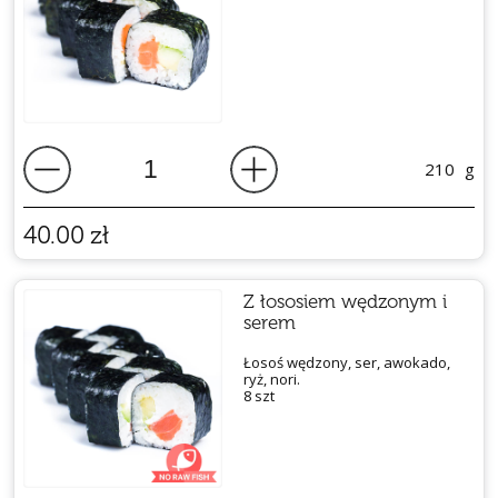
210
g
40.00
zł
Z łososiem wędzonym i
serem
Łosoś wędzony, ser, awokado,
ryż, nori.
8 szt