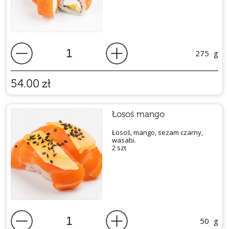
275
g
54.00
zł
Łosoś mango
Łosoś, mango, sezam czarny,
wasabi.
2 szt
50
g