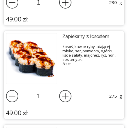
230
g
49.00
zł
Zapiekany z łososiem
Łosoś, kawior ryby latającej
tobiko, ser, pomidory, ogórki,
liście sałaty, majonez, ryż, nori,
sos teriyaki.
8 szt
275
g
49.00
zł