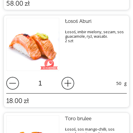
58.00
zł
Łosoś Aburi
Łosoś, imbir mielony, sezam, sos
guacamole, ryż, wasabi.
2 szt
50
g
18.00
zł
Toro brulee
Łosoś, sos mango-chilli, sos