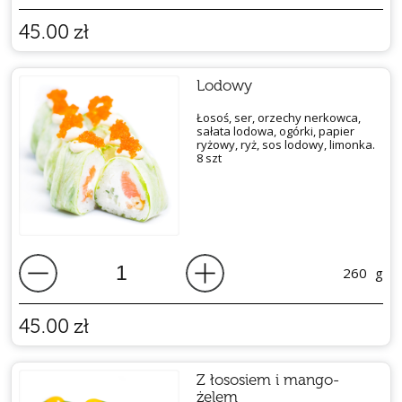
45.00
zł
Lodowy
Łosoś, ser, orzechy nerkowca,
sałata lodowa, ogórki, papier
ryżowy, ryż, sos lodowy, limonka.
8 szt
260
g
45.00
zł
Z łososiem i mango-
żelem