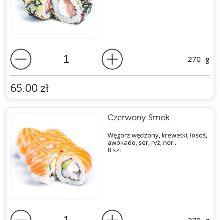
270
g
65.00
zł
Czerwony Smok
Węgorz wędzony, krewetki, łosoś,
awokado, ser, ryż, nori.
8 szt