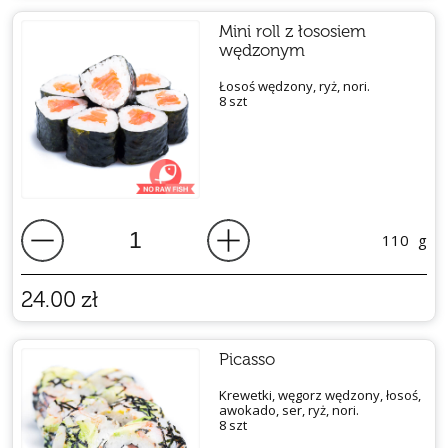
Mini roll z łososiem
wędzonym
Łosoś wędzony, ryż, nori.
8 szt
110
g
24.00
zł
Picasso
Krewetki, węgorz wędzony, łosoś,
awokado, ser, ryż, nori.
8 szt