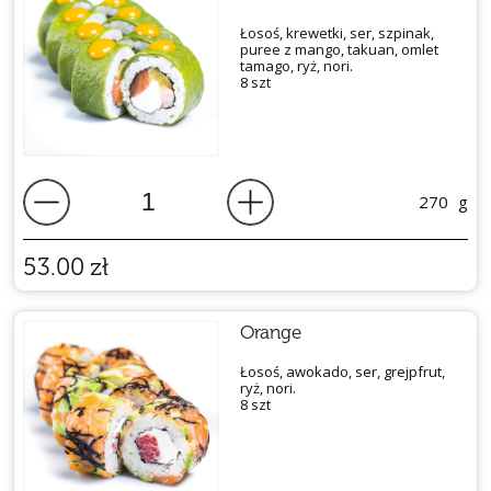
Łosoś, krewetki, ser, szpinak,
puree z mango, takuan, omlet
tamago, ryż, nori.
8 szt
270
g
53.00
zł
Orange
Łosoś, awokado, ser, grejpfrut,
ryż, nori.
8 szt