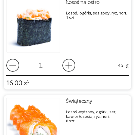
Łosoś na ostro
Łosoś, ogórki, sos spicy, ryż, nori.
1 szt
45
g
16.00
zł
Świąteczny
Łosoś wędzony, ogórki, ser,
kawior łososia, ryż, nori.
8 szt