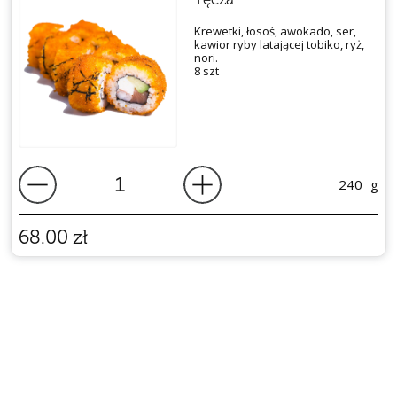
Krewetki, łosoś, awokado, ser,
kawior ryby latającej tobiko, ryż,
nori.
8 szt
240
g
68.00
zł