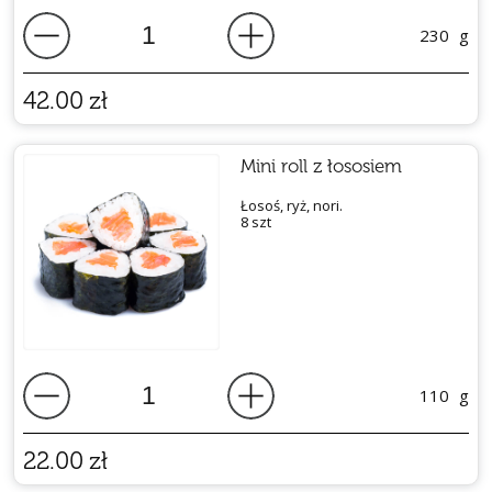
230
g
42.00
zł
Mini roll z łososiem
Łosoś, ryż, nori.
8 szt
110
g
22.00
zł