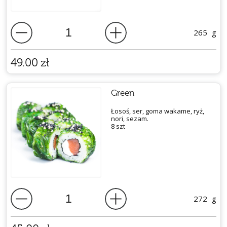
265
g
49.00
zł
Green
Łosoś, ser, goma wakame, ryż,
nori, sezam.
8 szt
272
g