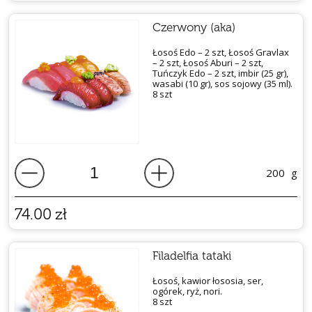
Czerwony (aka)
Łosoś Edo – 2 szt, Łosoś Gravlax
– 2 szt, Łosoś Aburi – 2 szt,
Tuńczyk Edo – 2 szt, imbir (25 gr),
wasabi (10 gr), sos sojowy (35 ml).
8 szt
200
g
74.00
zł
Filadelfia tataki
Łosoś, kawior łososia, ser,
ogórek, ryż, nori.
8 szt