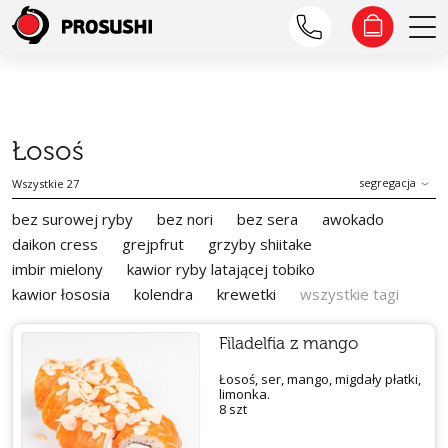
Łosoś
segregacja
Wszystkie 27
bez surowej ryby
bez nori
bez sera
awokado
daikon cress
grejpfrut
grzyby shiitake
imbir mielony
kawior ryby latającej tobiko
kawior łososia
kolendra
krewetki
wszystkie tagi
Filadelfia z mango
Łosoś, ser, mango, migdały płatki,
limonka.
8 szt