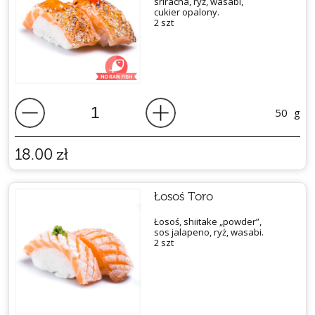
sriracha, ryż, wasabi,
cukier opalony.
2 szt
50
g
18.00
zł
Łosoś Toro
Łosoś, shiitake „powder”,
sos jalapeno, ryż, wasabi.
2 szt