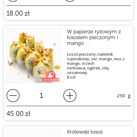
18.00
zł
W papierze ryżowym z
łososiem pieczonym i
mango
Łosoś pieczony, naleśnik
szpinakowy, ser, mango, mus z
mango, orzech
nerkowca, ogórek, olej
sezamowy.
8 szt
250
g
45.00
zł
Królewski łosoś