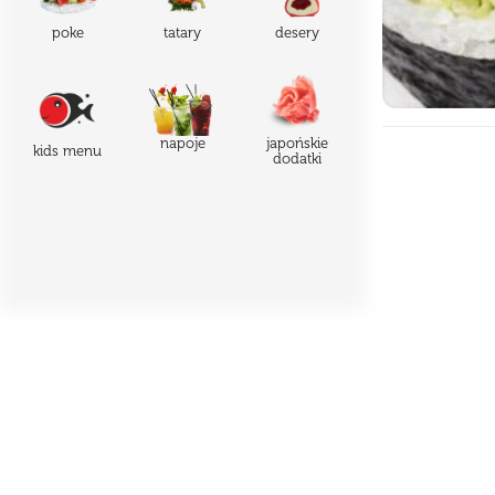
poke
tatary
desery
japońskie
napoje
kids menu
dodatki