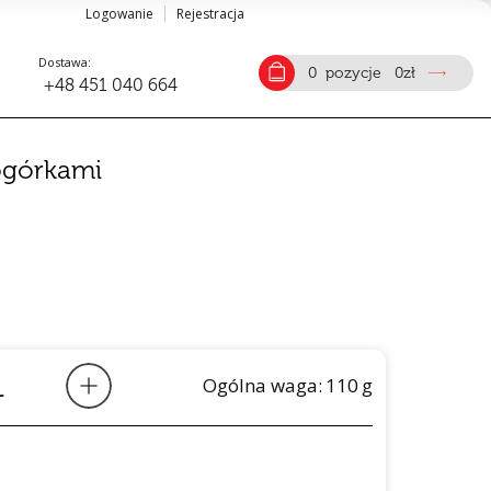
Logowanie
Rejestracja
Dostawa:
0
pozycje
0
zł
+48 451 040 664
 ogórkami
Ogólna waga:
110
g