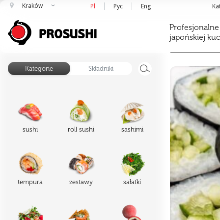
Kraków
Pl
Рус
Eng
Ka
Profesjonalne
japońskiej ku
Kategorie
Składniki
sushi
roll sushi
sashimi
tempura
zestawy
sałatki