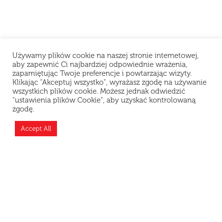
Używamy plików cookie na naszej stronie internetowej,
aby zapewnić Ci najbardziej odpowiednie wrażenia,
zapamiętując Twoje preferencje i powtarzając wizyty.
Klikając "Akceptuj wszystko", wyrażasz zgodę na używanie
wszystkich plików cookie. Możesz jednak odwiedzić
"ustawienia plików Cookie", aby uzyskać kontrolowaną
Szanowni Klienci, z powodu problemów
zgodę.
technicznych restauracja chwilowo nie przyjmuje
zamówień. Przepraszamy za niedogodności i
Accept All
dziękujemy za wyrozumiałość.