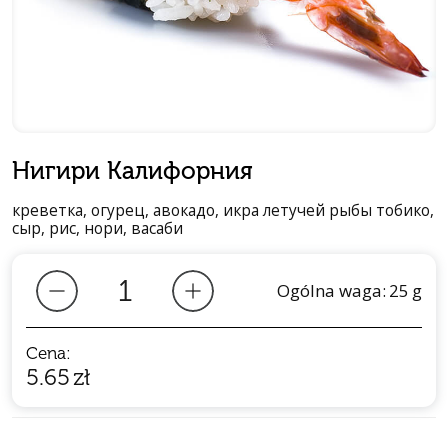
Нигири Калифорния
креветка, огурец, авокадо, икра летучей рыбы тобико,
сыр, рис, нори, васаби
Ogólna waga:
25
g
Cena:
5.65
zł