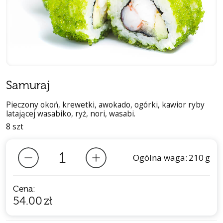
Samuraj
Pieczony okoń, krewetki, awokado, ogórki, kawior ryby
latającej wasabiko, ryż, nori, wasabi.
8 szt
Ogólna waga:
210
g
Cena:
54.00
zł