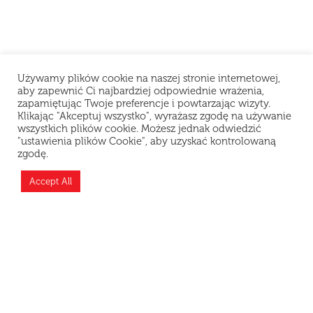
Używamy plików cookie na naszej stronie internetowej,
aby zapewnić Ci najbardziej odpowiednie wrażenia,
zapamiętując Twoje preferencje i powtarzając wizyty.
Klikając "Akceptuj wszystko", wyrażasz zgodę na używanie
wszystkich plików cookie. Możesz jednak odwiedzić
"ustawienia plików Cookie", aby uzyskać kontrolowaną
Szanowni Klienci, z powodu problemów
zgodę.
technicznych restauracja chwilowo nie przyjmuje
zamówień. Przepraszamy za niedogodności i
Accept All
dziękujemy za wyrozumiałość.