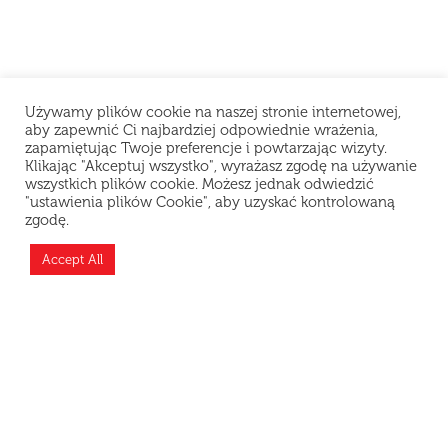
Używamy plików cookie na naszej stronie internetowej,
aby zapewnić Ci najbardziej odpowiednie wrażenia,
zapamiętując Twoje preferencje i powtarzając wizyty.
Klikając "Akceptuj wszystko", wyrażasz zgodę na używanie
wszystkich plików cookie. Możesz jednak odwiedzić
"ustawienia plików Cookie", aby uzyskać kontrolowaną
Szanowni Klienci, z powodu problemów
zgodę.
technicznych restauracja chwilowo nie przyjmuje
zamówień. Przepraszamy za niedogodności i
Accept All
dziękujemy za wyrozumiałość.