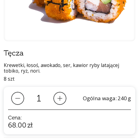
Tęcza
Krewetki, łosoś, awokado, ser, kawior ryby latającej
tobiko, ryż, nori.
8 szt
Ogólna waga:
240
g
Cena:
68.00
zł