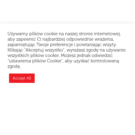
Używamy plików cookie na naszej stronie internetowej,
aby zapewnić Ci najbardziej odpowiednie wrażenia,
zapamiętując Twoje preferencje i powtarzając wizyty.
Klikając "Akceptuj wszystko", wyrażasz zgodę na używanie
wszystkich plików cookie. Możesz jednak odwiedzić
"ustawienia plików Cookie", aby uzyskać kontrolowaną
Szanowni Klienci, z powodu problemów
zgodę.
technicznych restauracja chwilowo nie przyjmuje
zamówień. Przepraszamy za niedogodności i
Accept All
dziękujemy za wyrozumiałość.