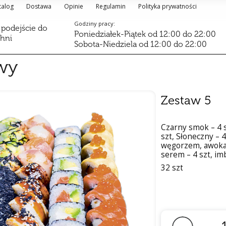
talog
Dostawa
Opinie
Regulamin
Polityka prywatności
Godziny pracy:
 podejście do
Poniedziałek-Piątek od 12:00 do 22:00
chni
Sobota-Niedziela od 12:00 do 22:00
wy
Zestaw 5
Czarny smok – 4 s
szt, Słoneczny – 4 
węgorzem, awokad
serem – 4 szt, imb
32 szt