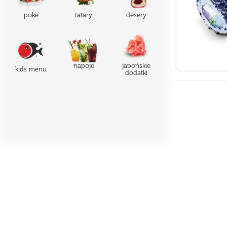
poke
tatary
desery
japońskie
napoje
kids menu
dodatki