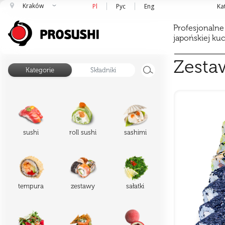
Kraków
Pl
Рус
Eng
Ka
Profesjonalne
japońskiej ku
Zesta
Kategorie
Składniki
sushi
roll sushi
sashimi
tempura
zestawy
sałatki