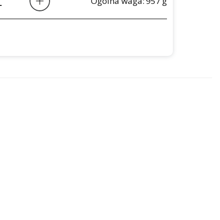
Ogólna waga:
957
g