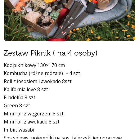
Zestaw Piknik ( na 4 osoby)
Koc piknikowy 130×170 cm
Kombucha (różne rodzaje)
– 4 szt
Roll z łososiem i awokado 8szt
Kalifornia love 8 szt
Filadelfia 8 szt
Green 8 szt
Mini roll z węgorzem 8 szt
Mini roll z awokado 8 szt
Imbir, wasabi
Sos sojowy, pojemniki na sos, talerzyki jednorazowe,