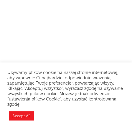
Używamy plików cookie na naszej stronie internetowej,
aby zapewnić Ci najbardziej odpowiednie wrażenia,
zapamiętując Twoje preferencje i powtarzając wizyty.
Klikając "Akceptuj wszystko", wyrażasz zgodę na używanie
wszystkich plików cookie. Możesz jednak odwiedzić
"ustawienia plików Cookie", aby uzyskać kontrolowaną
Szanowni Klienci, z powodu problemów
zgodę.
technicznych restauracja chwilowo nie przyjmuje
zamówień. Przepraszamy za niedogodności i
Accept All
dziękujemy za wyrozumiałość.