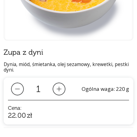
Zupa z dyni
Dynia, miód, śmietanka, olej sezamowy, krewetki, pestki
dyni.
Ogólna waga:
220
g
Cena:
22.00
zł