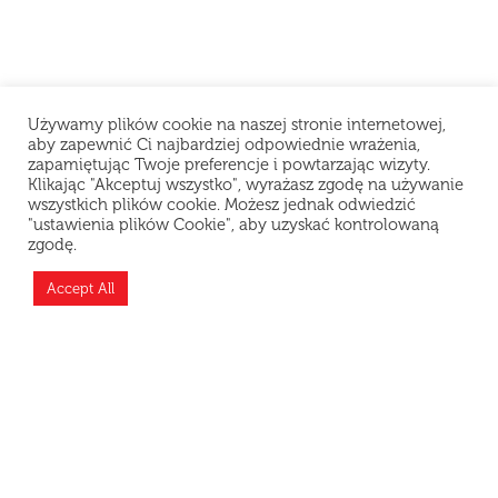
Używamy plików cookie na naszej stronie internetowej,
aby zapewnić Ci najbardziej odpowiednie wrażenia,
zapamiętując Twoje preferencje i powtarzając wizyty.
Klikając "Akceptuj wszystko", wyrażasz zgodę na używanie
wszystkich plików cookie. Możesz jednak odwiedzić
"ustawienia plików Cookie", aby uzyskać kontrolowaną
Szanowni Klienci, z powodu problemów
zgodę.
technicznych restauracja chwilowo nie przyjmuje
zamówień. Przepraszamy za niedogodności i
Accept All
dziękujemy za wyrozumiałość.